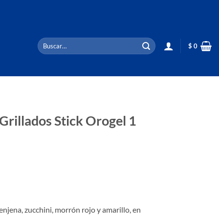
Buscar
$
0
por:
 Grillados Stick Orogel 1
enjena, zucchini, morrón rojo y amarillo, en