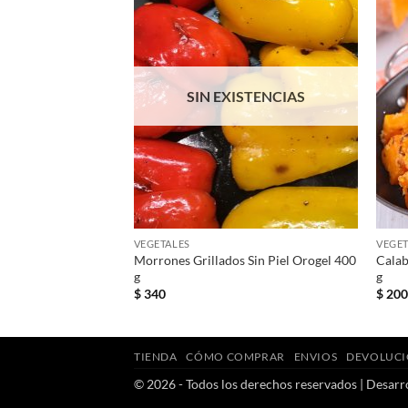
SIN EXISTENCIAS
+
VEGETALES
VEGET
Morrones Grillados Sin Piel Orogel 400
Calab
 g
g
g
$
340
$
20
TIENDA
CÓMO COMPRAR
ENVIOS
DEVOLUCI
© 2026 - Todos los derechos reservados | Desarr