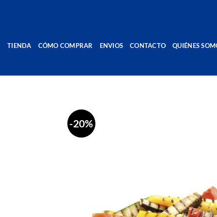
Saltar
al
contenido
TIENDA
CÓMO COMPRAR
ENVIOS
CONTACTO
QUIÉNES SOM
-20%