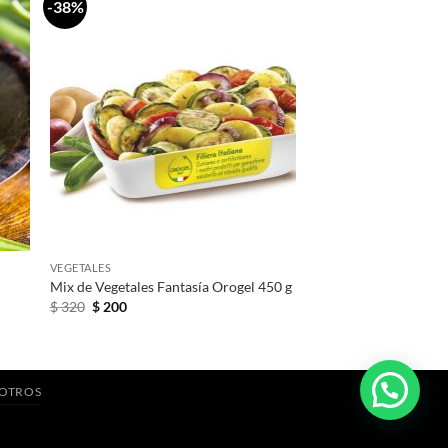
-38%
+
VEGETALES
Mix de Vegetales Fantasía Orogel 450 g
El
El
$
320
$
200
precio
precio
original
actual
era:
es:
$ 320.
$ 200.
SOTROS