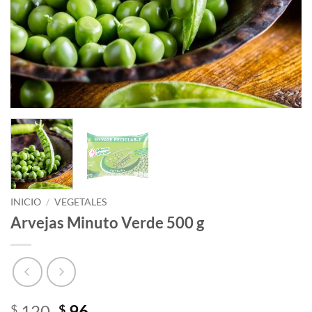
INICIO
/
VEGETALES
Arvejas Minuto Verde 500 g
El
El
120
96
$
$