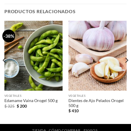
PRODUCTOS RELACIONADOS
-38%
VEGETALES
VEGETALES
Dientes de Ajo Pelados Orogel
Edamame Vaina Orogel 500 g
500 g
El
El
$
325
$
200
precio
precio
$
410
original
actual
era:
es:
$ 325.
$ 200.
TIENDA
CÓMO COMPRAR
ENVIOS