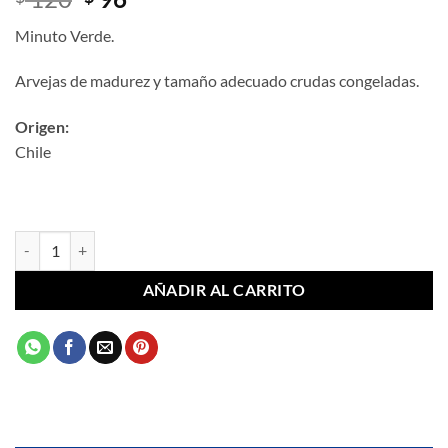
precio
precio
Minuto Verde.
original
actual
era:
es:
Arvejas de madurez y tamaño adecuado crudas congeladas.
$ 120.
$ 96.
Origen:
Chile
Arvejas Minuto Verde 500 g cantidad
AÑADIR AL CARRITO