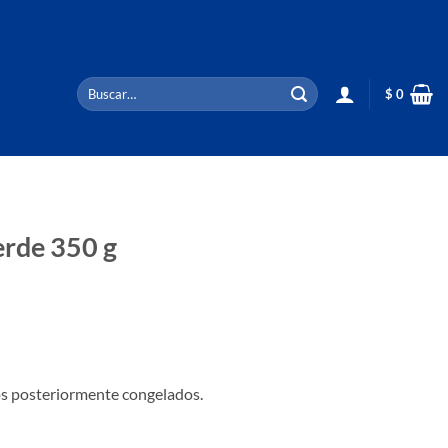
Buscar
$
0
por:
erde 350 g
nos posteriormente congelados.