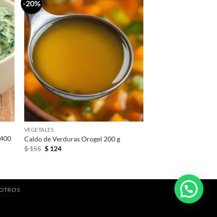
-20%
+
VEGETALES
 400
Caldo de Verduras Orogel 200 g
El
El
$
155
$
124
precio
precio
original
actual
era:
es:
$ 155.
$ 124.
SOTROS