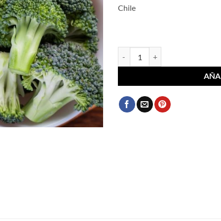
Chile
Brócoli Minuto Verde 350 g canti
AÑA