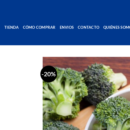
Saltar
al
contenido
TIENDA
CÓMO COMPRAR
ENVIOS
CONTACTO
QUIÉNES SOM
-20%