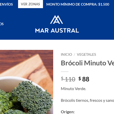
ENVÍOS
MONTO MÍNIMO DE COMPRA: $1.500
VER ZONAS
OS
INICIO
/
VEGETALES
Brócoli Minuto V
El
El
110
88
$
$
precio
precio
Minuto Verde.
original
actual
era:
es:
Brócolis tiernos, frescos y sa
$ 110.
$ 88.
Origen: