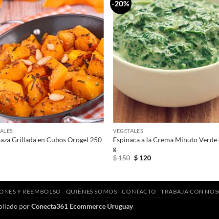
-20%
+
+
ALES
VEGETALES
aza Grillada en Cubos Orogel 250
Espinaca a la Crema Minuto Verde
g
El
El
0
$
150
$
120
precio
precio
original
actual
era:
es:
$ 150.
$ 120.
ONES Y REEMBOLSO
QUIÉNES SOMOS
CONTACTO
TRABAJA CON NO
ollado por
Conecta361 Ecommerce Uruguay