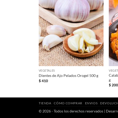
+
VEGETALES
VEGET
Calab
s Orogel 450 g
Dientes de Ajo Pelados Orogel 500 g
g
$
410
$
20
TIENDA
CÓMO COMPRAR
ENVIOS
DEVOLUCI
© 2026 - Todos los derechos reservados | Desarr