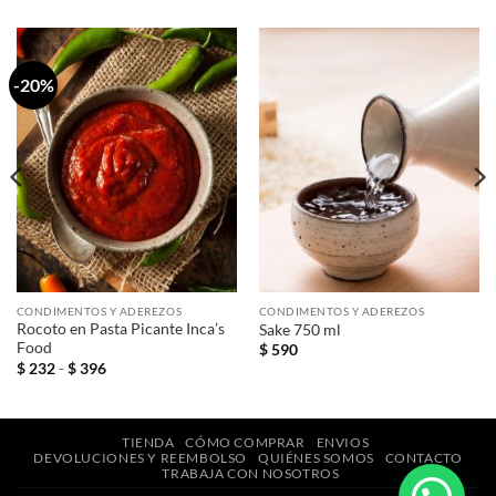
-20%
CONDIMENTOS Y ADEREZOS
CONDIMENTOS Y ADEREZOS
Rocoto en Pasta Picante Inca’s
Sake 750 ml
Food
$
590
Rango
$
232
-
$
396
de
precios:
desde
$ 232
hasta
TIENDA
CÓMO COMPRAR
ENVIOS
$ 396
DEVOLUCIONES Y REEMBOLSO
QUIÉNES SOMOS
CONTACTO
TRABAJA CON NOSOTROS