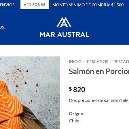
ENVÍOS
MONTO MÍNIMO DE COMPRA: $1.500
VER ZONAS
OS
INICIO
/
PESCADOS
/
PESCAD
Salmón en Porcio
820
$
Dos porciones de salmón chilen
Origen:
Chile