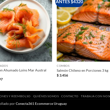
ANTES $4320
+
+
ADOS
COMBOS
ón Ahumado Loins Mar Austral
Salmón Chileno en Porciones 3 kg
$
3.456
97
ONES Y REEMBOLSO
QUIÉNES SOMOS
CONTACTO
TRABAJA CON NO
ollado por
Conecta361 Ecommerce Uruguay