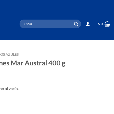
Buscar
$
0
por:
OS AZULES
nes Mar Austral 400 g
o al vacío.