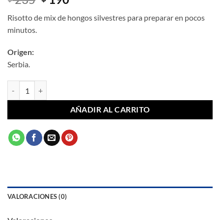
precio
precio
Risotto de mix de hongos silvestres para preparar en pocos
original
actual
minutos.
era:
es:
$ 235.
$ 190.
Origen:
Serbia.
Risotto de Mix de Hongos Silvestres 200 g cantidad
AÑADIR AL CARRITO
VALORACIONES (0)