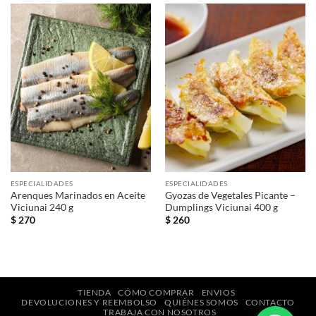
ESPECIALIDADES
ESPECIALIDADES
Arenques Marinados en Aceite
Gyozas de Vegetales Picante –
Viciunai 240 g
Dumplings Viciunai 400 g
$
270
$
260
TIENDA
CÓMO COMPRAR
ENVIOS
DEVOLUCIONES Y REEMBOLSO
QUIÉNES SOMOS
CONTACTO
TRABAJA CON NOSOTROS