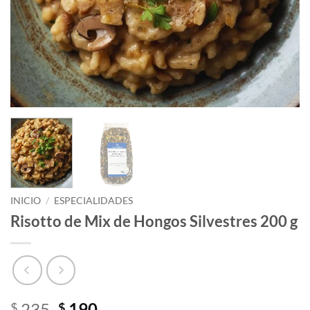
INICIO
/
ESPECIALIDADES
Risotto de Mix de Hongos Silvestres 200 g
El
El
235
190
$
$