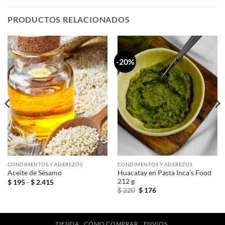
PRODUCTOS RELACIONADOS
-20%
CONDIMENTOS Y ADEREZOS
CONDIMENTOS Y ADEREZOS
Huacatay en Pasta Inca’s Food
Aceite de Sésamo
212 g
Rango
$
195
-
$
2.415
de
El
El
$
220
$
176
precios:
precio
precio
desde
original
actual
$ 195
era:
es:
hasta
$ 220.
$ 176.
$ 2.415
TIENDA
CÓMO COMPRAR
ENVIOS