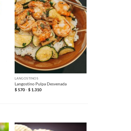
+
LANGOSTINOS
Langostino Pulpa Desvenada
Rango
$
570
-
$
1.310
de
precios:
desde
$ 570
hasta
$ 1.310