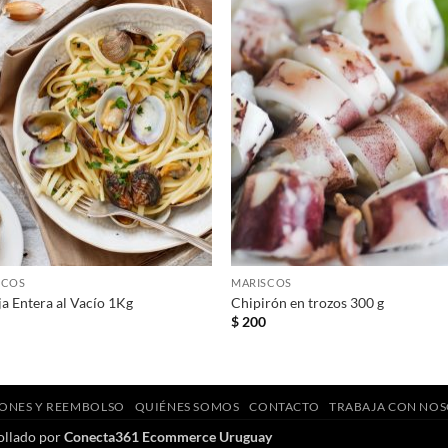
+
+
SCOS
MARISCOS
a Entera al Vacío 1Kg
Chipirón en trozos 300 g
5
$
200
ONES Y REEMBOLSO
QUIÉNES SOMOS
CONTACTO
TRABAJA CON NO
ollado por
Conecta361 Ecommerce Uruguay