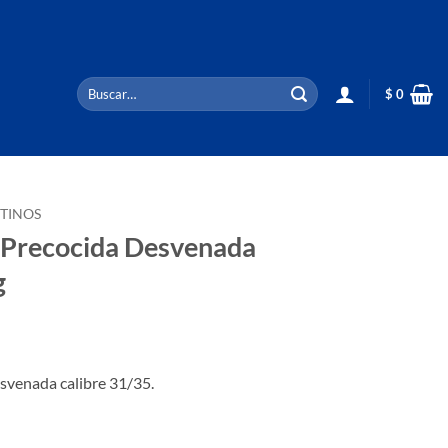
Buscar
$
0
por:
TINOS
 Precocida Desvenada
g
svenada calibre 31/35.