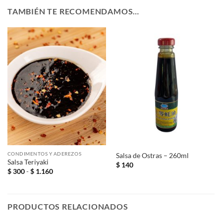
TAMBIÉN TE RECOMENDAMOS…
CONDIMENTOS Y ADEREZOS
Salsa de Ostras – 260ml
Salsa Teriyaki
$
140
Rango
$
300
-
$
1.160
de
precios:
desde
$ 300
hasta
PRODUCTOS RELACIONADOS
$ 1.160