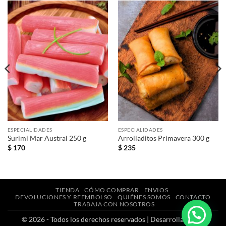
ESPECIALIDADES
ESPECIALIDADES
Surimi Mar Austral 250 g
Arrolladitos Primavera 300 g
$
170
$
235
TIENDA
CÓMO COMPRAR
ENVIOS
DEVOLUCIONES Y REEMBOLSO
QUIÉNES SOMOS
CONTACTO
TRABAJA CON NOSOTROS
© 2026 - Todos los derechos reservados | Desarrollado por