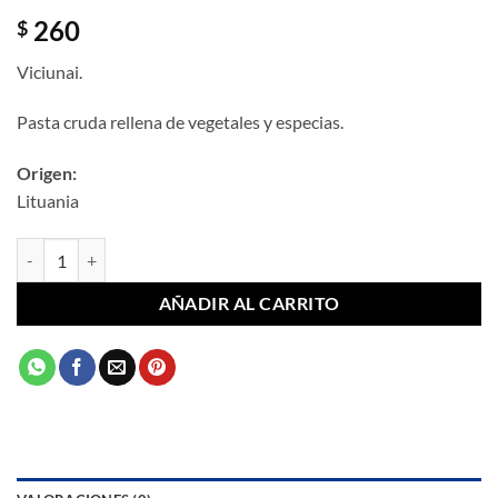
260
$
Viciunai.
Pasta cruda rellena de vegetales y especias.
Origen:
Lituania
Gyozas de Vegetales Picante - Dumplings Viciunai 400 g cantidad
AÑADIR AL CARRITO