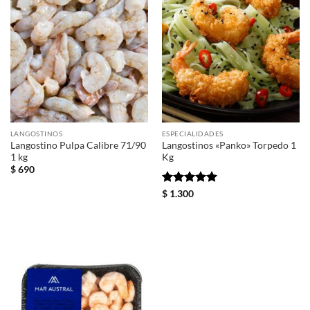
LANGOSTINOS
ESPECIALIDADES
Langostino Pulpa Calibre 71/90
Langostinos «Panko» Torpedo 1
1 kg
Kg
$
690
Valorado
$
1.300
con
5
de 5