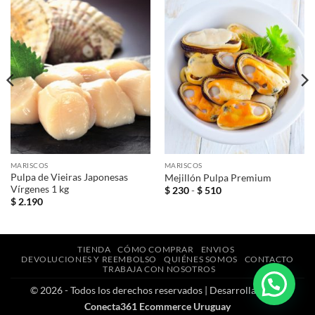
MARISCOS
MARISCOS
Pulpa de Vieiras Japonesas
Mejillón Pulpa Premium
Vírgenes 1 kg
Rango
$
230
-
$
510
de
$
2.190
precios:
desde
$ 230
hasta
$ 510
TIENDA
CÓMO COMPRAR
ENVIOS
DEVOLUCIONES Y REEMBOLSO
QUIÉNES SOMOS
CONTACTO
TRABAJA CON NOSOTROS
© 2026 - Todos los derechos reservados | Desarrollado por
Conecta361 Ecommerce Uruguay