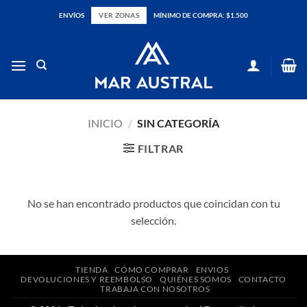
Saltar
ENVÍOS
VER ZONAS
MÍNIMO DE COMPRA: $1.500
al
contenido
INICIO
/
SIN CATEGORÍA
FILTRAR
No se han encontrado productos que coincidan con tu
selección.
TIENDA
CÓMO COMPRAR
ENVIOS
DEVOLUCIONES Y REEMBOLSO
QUIÉNES SOMOS
CONTACTO
TRABAJA CON NOSOTROS